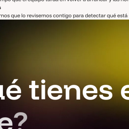
s
irnos que lo revisemos contigo para detectar qué est
u
é
t
i
e
n
e
s
e
?