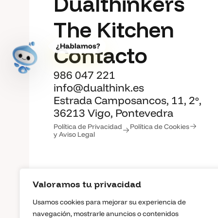
P
r
o
y
e
c
t
o
s
D
u
a
l
t
h
i
n
k
e
r
s
D
u
a
l
t
h
i
n
k
e
r
s
T
h
e
K
i
t
c
h
e
n
¿Hablamos?
T
h
e
K
i
t
c
h
e
n
C
o
n
t
a
c
t
o
Abrir diagnostico guiado
C
o
n
t
a
c
t
o
986 047 221
info@dualthink.es
Estrada Camposancos, 11, 2º,
36213 Vigo, Pontevedra
Política de Privacidad
Política de Cookies
y Aviso Legal
Valoramos tu privacidad
Usamos cookies para mejorar su experiencia de
navegación, mostrarle anuncios o contenidos