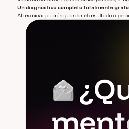
Un diagnóstico completo totalmente grati
Al terminar podrás guardar el resultado o ped
¿
Q
m
e
n
t