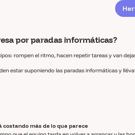
H
e
r
H
e
r
resa por paradas informáticas?
pos: rompen el ritmo, hacen repetir tareas y van deja
en estar suponiendo las paradas informáticas y llévate
stá costando más de lo que parece
empo que el equipo tarda en volver a arrancar y las ho