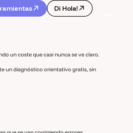
r
a
m
i
e
n
t
a
s
D
i
H
o
l
a
!
r
a
m
i
e
n
t
a
s
D
i
H
o
l
a
!
ndo un coste que casi nunca se ve claro.
 un diagnóstico orientativo gratis, sin
ras que se van corrigiendo errores.