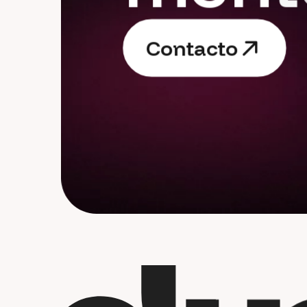
C
o
n
t
a
c
t
o
C
o
n
t
a
c
t
o