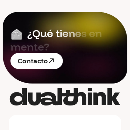
¿
Q
u
é
t
i
e
n
e
s
e
n
m
e
n
t
e
?
C
o
n
t
a
c
t
o
C
o
n
t
a
c
t
o