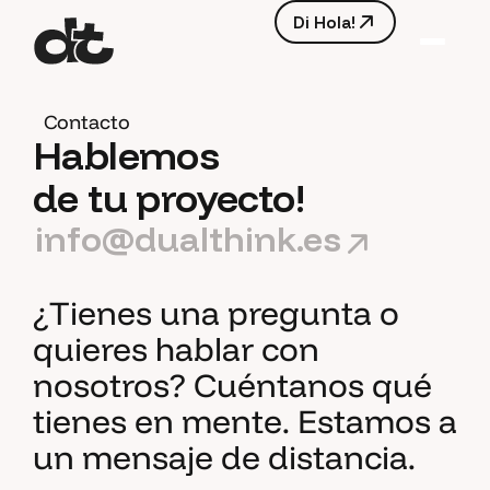
D
i
H
o
l
a
!
D
i
H
o
l
a
!
Contacto
Hablemos
de tu proyecto!
info@dualthink.es
¿Tienes una pregunta o
quieres hablar con
nosotros? Cuéntanos qué
tienes en mente. Estamos a
un mensaje de distancia.