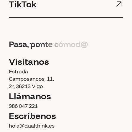
TikTok
P
a
s
a
,
p
o
n
t
e
c
ó
m
o
d
@
Visítanos
Estrada
Camposancos, 11,
2º, 36213 Vigo
Llámanos
986 047 221
Escríbenos
hola@dualthink.es