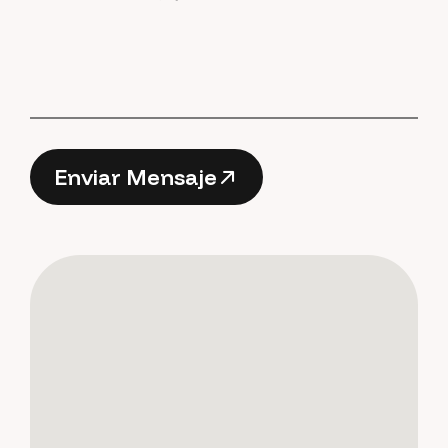
E
n
v
i
a
r
M
e
n
s
a
j
e
E
n
v
i
a
r
M
e
n
s
a
j
e