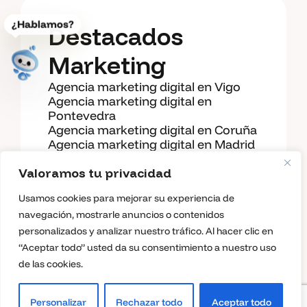
¿Hablamos?
Destacados
Marketing
Abrir diagnostico guiado
Agencia marketing digital en Vigo
Agencia marketing digital en
Pontevedra
Agencia marketing digital en Coruña
Agencia marketing digital en Madrid
Agencia SEO en Vigo
Agencia SEO en Madrid
Valoramos tu privacidad
Agencia SEO en Coruña
Usamos cookies para mejorar su experiencia de
Diseño web en Vigo
Diseño web en Coruña
navegación, mostrarle anuncios o contenidos
Diseño web en Madrid
personalizados y analizar nuestro tráfico. Al hacer clic en
Bono Autónomo 2026 Galicia
“Aceptar todo” usted da su consentimiento a nuestro uso
Dualthink
2026
de las cookies.
Personalizar
Rechazar todo
Aceptar todo