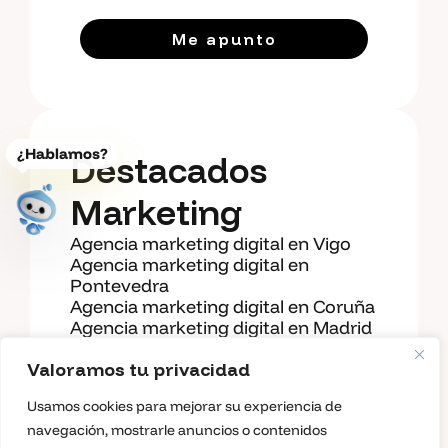
Me apunto
¿Hablamos?
Destacados
Marketing
Abrir diagnostico guiado
Agencia marketing digital en Vigo
Agencia marketing digital en
Pontevedra
Agencia marketing digital en Coruña
Agencia marketing digital en Madrid
Agencia SEO en Vigo
Valoramos tu privacidad
Agencia SEO en Madrid
Agencia SEO en Coruña
Usamos cookies para mejorar su experiencia de
Diseño web en Vigo
navegación, mostrarle anuncios o contenidos
Diseño web en Coruña