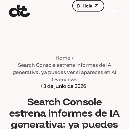
D
i
H
o
l
a
!
D
i
H
o
l
a
!
Home
Search Console estrena informes de IA
generativa: ya puedes ver si apareces en AI
Overviews
3 de junio de 2026
Search Console
estrena informes de IA
generativa: ya puedes