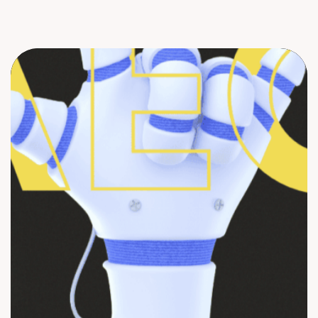
A
l
l
A
r
t
i
c
l
e
s