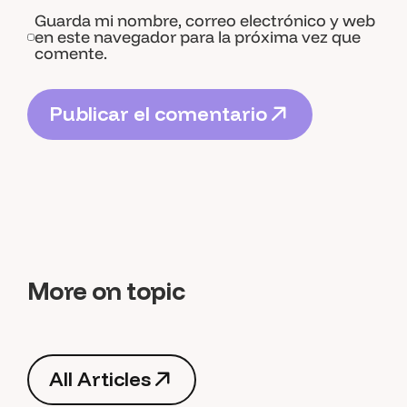
Guarda mi nombre, correo electrónico y web
en este navegador para la próxima vez que
comente.
P
u
b
l
i
c
a
r
e
l
c
o
m
e
n
t
a
r
i
o
P
u
b
l
i
c
a
r
e
l
c
o
m
e
n
t
a
r
i
o
More on topic
A
l
l
A
r
t
i
c
l
e
s