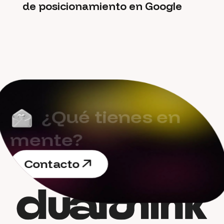
de posicionamiento en Google
¿
Q
u
é
t
i
e
n
e
s
e
n
m
e
n
t
e
?
C
o
n
t
a
c
t
o
C
o
n
t
a
c
t
o