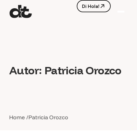
D
i
H
o
l
a
!
D
i
H
o
l
a
!
Autor:
Patricia Orozco
Home
Patricia Orozco