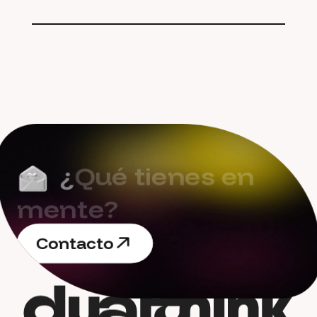
¿
Q
u
é
t
i
e
n
e
s
e
n
m
e
n
t
e
?
C
o
n
t
a
c
t
o
C
o
n
t
a
c
t
o