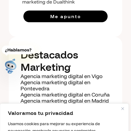
marketing de Dualthink
Me apunto
¿Hablamos?
Destacados
Marketing
Abrir diagnostico guiado
Agencia marketing digital en Vigo
Agencia marketing digital en
Pontevedra
Agencia marketing digital en Coruña
Agencia marketing digital en Madrid
Agencia SEO en Vigo
Agencia SEO en Madrid
Valoramos tu privacidad
Agencia SEO en Coruña
Usamos cookies para mejorar su experiencia de
Diseño web en Vigo
navegación, mostrarle anuncios o contenidos